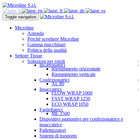
Toggle navigation
Microline
Azienda
Perchè scegliere Microline
Gamma macchinari
Politica della qualità
Settore Tissue
Soluzioni per rotoli
Incartonatrici
Riempimento orizzontale
Riempimento verticale
Confezionatrici
AL 80
Insaccatrici
FLOW WRAP 1000
FAST WRAP 1250
ECO WRAP 1050
Fardellatrici
ML 1500
Dispositivi aggiuntivi per confezionatrice e
insaccatrice
Pallettizzatori
Sistemi di trasporto