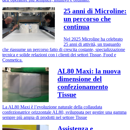
25 anni di Microline:
un percorso che
continua
Nel 2025 Microline ha celebrato
25 anni di attività, un traguardo
che riassume un percorso fatto di crescita costante, specializzazione
tecnica e solide relazioni con i clienti dei settori Tissue, Food e
Cosmetica.
AL80 Maxi: la nuova
dimensione del
confezionamento
Tissue
La AL80 Maxi è l’evoluzione naturale della collaudata
confezionatrice orizzontale AL80, sviluppata per gestire una gamma
sempre più ampia di prodotti nel settore Tissue
Assistenza e