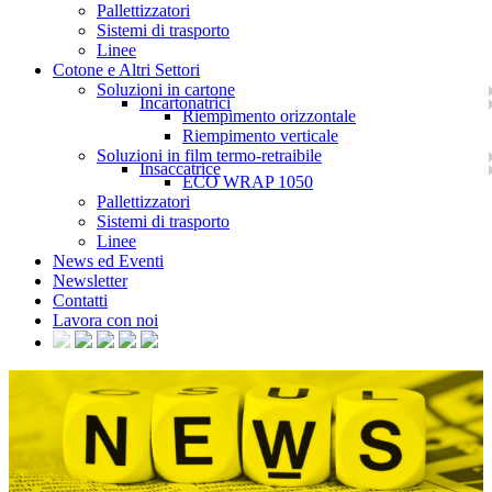
Pallettizzatori
Sistemi di trasporto
Linee
Cotone e Altri Settori
Soluzioni in cartone
Incartonatrici
Riempimento orizzontale
Riempimento verticale
Soluzioni in film termo-retraibile
Insaccatrice
ECO WRAP 1050
Pallettizzatori
Sistemi di trasporto
Linee
News ed Eventi
Newsletter
Contatti
Lavora con noi