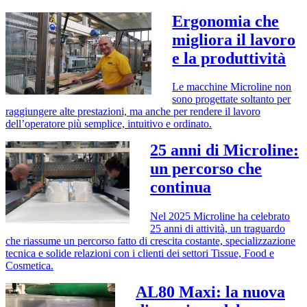
Ergonomia che
migliora il lavoro
e la produttività
Le macchine Microline non
sono progettate soltanto per
raggiungere alte prestazioni, ma anche per rendere il lavoro
dell’operatore più semplice, intuitivo e ordinato.
25 anni di Microline:
un percorso che
continua
Nel 2025 Microline ha celebrato
25 anni di attività, un traguardo
che riassume un percorso fatto di crescita costante, specializzazione
tecnica e solide relazioni con i clienti dei settori Tissue, Food e
Cosmetica.
AL80 Maxi: la nuova