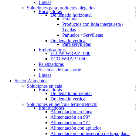
Lineas
Soluciones para productos plegados
Encajadoras
De llenado horizontal
Estándar
Productos con hoja interpuesta /
Toallas
Pañuelos / Servilletas
De llenado vertical
Para servilletas
Embolsadoras
FLOW WRAP 1000
ECO WRAP 1050
Paletizadoras
Sistemas de transporte
Lineas
Sector Alimentos
Soluciones en caja
Encajadoras
De llenado horizontal
De llenado vertical
Soluciones en película termorretráctil
Enfardadoras
Alimentación en línea
Alimentación en 90°
Alimentación en "Z"
Alimentación con apilador
Alimentación con inserción de hoja plana