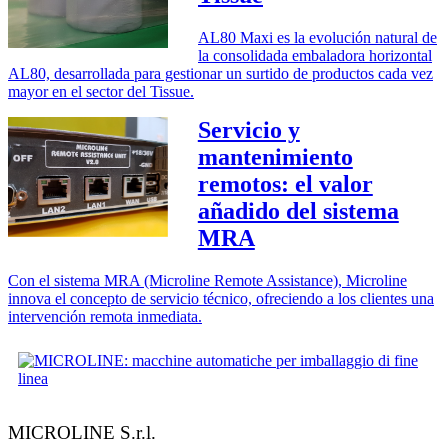
AL80 Maxi es la evolución natural de
la consolidada embaladora horizontal
AL80, desarrollada para gestionar un surtido de productos cada vez
mayor en el sector del Tissue.
Servicio y
mantenimiento
remotos: el valor
añadido del sistema
MRA
Con el sistema MRA (Microline Remote Assistance), Microline
innova el concepto de servicio técnico, ofreciendo a los clientes una
intervención remota inmediata.
MICROLINE S.r.l.