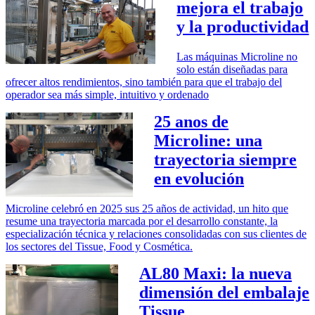
mejora el trabajo
y la productividad
Las máquinas Microline no
solo están diseñadas para
ofrecer altos rendimientos, sino también para que el trabajo del
operador sea más simple, intuitivo y ordenado
25 anos de
Microline: una
trayectoria siempre
en evolución
Microline celebró en 2025 sus 25 años de actividad, un hito que
resume una trayectoria marcada por el desarrollo constante, la
especialización técnica y relaciones consolidadas con sus clientes de
los sectores del Tissue, Food y Cosmética.
AL80 Maxi: la nueva
dimensión del embalaje
Tissue