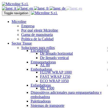
Toggle navigation
Microline
Empresa
Por qué elegir Mciroline
Gama de maquinaria
Politica de la Calidad
Sector Tissue
Soluciones para rollos
Encajadoras
De llenado horizontal
De llenado vertical
Empaquetadoras
AL 80
Embolsadoras
FLOW WRAP 1000
FAST WRAP 1250
ECO WRAP 1050
Enfardadoras
ML 1500
Dispositivos adicionales para empaquetadora y
embolsadora
Paletizadoras
Sistemas de transporte