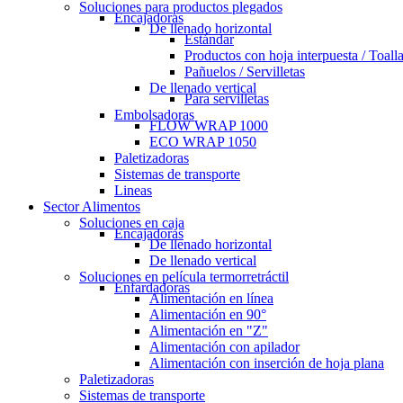
Soluciones para productos plegados
Encajadoras
De llenado horizontal
Estándar
Productos con hoja interpuesta / Toall
Pañuelos / Servilletas
De llenado vertical
Para servilletas
Embolsadoras
FLOW WRAP 1000
ECO WRAP 1050
Paletizadoras
Sistemas de transporte
Lineas
Sector Alimentos
Soluciones en caja
Encajadoras
De llenado horizontal
De llenado vertical
Soluciones en película termorretráctil
Enfardadoras
Alimentación en línea
Alimentación en 90°
Alimentación en "Z"
Alimentación con apilador
Alimentación con inserción de hoja plana
Paletizadoras
Sistemas de transporte