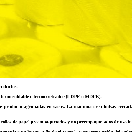
roductos.
o termosoldable o termorretraíble (LDPE o MDPE).
e producto agrupadas en sacos. La máquina crea bolsas cerrada
 rollos de papel preempaquetados y no preempaquetados de uso in
tampada y un horno, a fin de obtener la termorretracción del emb