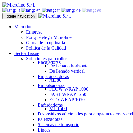
Toggle navigation
Microline
Empresa
Por qué elegir Mciroline
Gama de maquinaria
Politica de la Calidad
Sector Tissue
Soluciones para rollos
Encajadoras
De llenado horizontal
De llenado vertical
Empaquetadoras
AL 80
Embolsadoras
FLOW WRAP 1000
FAST WRAP 1250
ECO WRAP 1050
Enfardadoras
ML 1500
Dispositivos adicionales para empaquetadora y em
Paletizadoras
Sistemas de transporte
Lineas