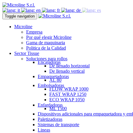
Toggle navigation
Microline
Empresa
Por qué elegir Mciroline
Gama de maquinaria
Politica de la Calidad
Sector Tissue
Soluciones para rollos
Encajadoras
De llenado horizontal
De llenado vertical
Empaquetadoras
AL 80
Embolsadoras
FLOW WRAP 1000
FAST WRAP 1250
ECO WRAP 1050
Enfardadoras
ML 1500
Dispositivos adicionales para empaquetadora y em
Paletizadoras
Sistemas de transporte
Lineas