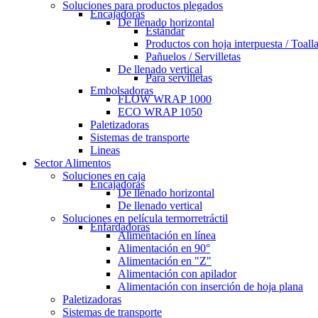
Soluciones para productos plegados
Encajadoras
De llenado horizontal
Estándar
Productos con hoja interpuesta / Toall
Pañuelos / Servilletas
De llenado vertical
Para servilletas
Embolsadoras
FLOW WRAP 1000
ECO WRAP 1050
Paletizadoras
Sistemas de transporte
Lineas
Sector Alimentos
Soluciones en caja
Encajadoras
De llenado horizontal
De llenado vertical
Soluciones en película termorretráctil
Enfardadoras
Alimentación en línea
Alimentación en 90°
Alimentación en "Z"
Alimentación con apilador
Alimentación con inserción de hoja plana
Paletizadoras
Sistemas de transporte