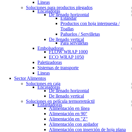
Lineas
Soluciones para productos plegados
Encajadoras
De llenado horizontal
Estándar
Productos con hoja interpuesta /
Toallas
Pañuelos / Servilletas
De llenado vertical
Para servilletas
Embolsadoras
FLOW WRAP 1000
ECO WRAP 1050
Paletizadoras
Sistemas de transporte
Lineas
Sector Alimentos
Soluciones en caja
Encajadoras
De llenado horizontal
De llenado vertical
Soluciones en película termorretráctil
Enfardadoras
Alimentación en línea
Alimentación en 90°
Alimentación en "Z"
Alimentación con apilador
Alimentación con inserción de hoja plana