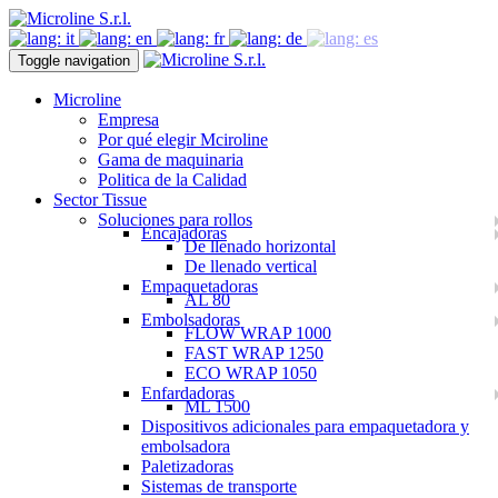
Toggle navigation
Microline
Empresa
Por qué elegir Mciroline
Gama de maquinaria
Politica de la Calidad
Sector Tissue
Soluciones para rollos
Encajadoras
De llenado horizontal
De llenado vertical
Empaquetadoras
AL 80
Embolsadoras
FLOW WRAP 1000
FAST WRAP 1250
ECO WRAP 1050
Enfardadoras
ML 1500
Dispositivos adicionales para empaquetadora y
embolsadora
Paletizadoras
Sistemas de transporte