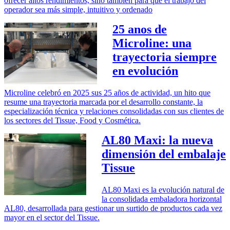
ofrecer altos rendimientos, sino también para que el trabajo del
operador sea más simple, intuitivo y ordenado
25 anos de
Microline: una
trayectoria siempre
en evolución
Microline celebró en 2025 sus 25 años de actividad, un hito que
resume una trayectoria marcada por el desarrollo constante, la
especialización técnica y relaciones consolidadas con sus clientes de
los sectores del Tissue, Food y Cosmética.
AL80 Maxi: la nueva
dimensión del embalaje
Tissue
AL80 Maxi es la evolución natural de
la consolidada embaladora horizontal
AL80, desarrollada para gestionar un surtido de productos cada vez
mayor en el sector del Tissue.