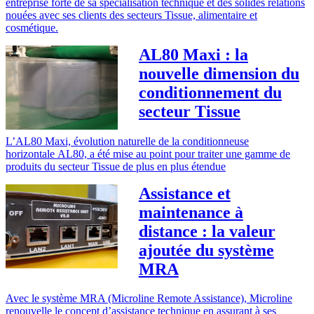
entreprise forte de sa spécialisation technique et des solides relations
nouées avec ses clients des secteurs Tissue, alimentaire et
cosmétique.
AL80 Maxi : la
nouvelle dimension du
conditionnement du
secteur Tissue
L’AL80 Maxi, évolution naturelle de la conditionneuse
horizontale AL80, a été mise au point pour traiter une gamme de
produits du secteur Tissue de plus en plus étendue
Assistance et
maintenance à
distance : la valeur
ajoutée du système
MRA
Avec le système MRA (Microline Remote Assistance), Microline
renouvelle le concept d’assistance technique en assurant à ses