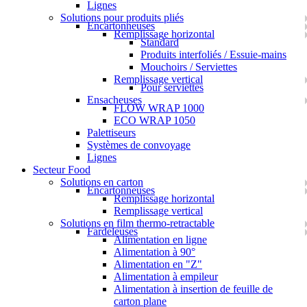
Lignes
Solutions pour produits pliés
Encartonneuses
Remplissage horizontal
Standard
Produits interfoliés / Essuie-mains
Mouchoirs / Serviettes
Remplissage vertical
Pour serviettes
Ensacheuses
FLOW WRAP 1000
ECO WRAP 1050
Palettiseurs
Systèmes de convoyage
Lignes
Secteur Food
Solutions en carton
Encartonneuses
Remplissage horizontal
Remplissage vertical
Solutions en film thermo-retractable
Fardeleuses
Alimentation en ligne
Alimentation à 90°
Alimentation en "Z"
Alimentation à empileur
Alimentation à insertion de feuille de
carton plane