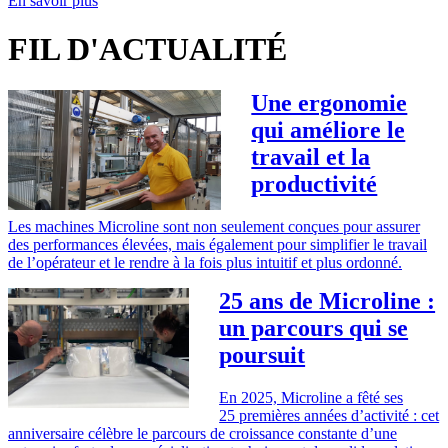
En savoir plus
FIL D'ACTUALITÉ
Une ergonomie
qui améliore le
travail et la
productivité
Les machines Microline sont non seulement conçues pour assurer
des performances élevées, mais également pour simplifier le travail
de l’opérateur et le rendre à la fois plus intuitif et plus ordonné.
25 ans de Microline :
un parcours qui se
poursuit
En 2025, Microline a fêté ses
25 premières années d’activité : cet
anniversaire célèbre le parcours de croissance constante d’une