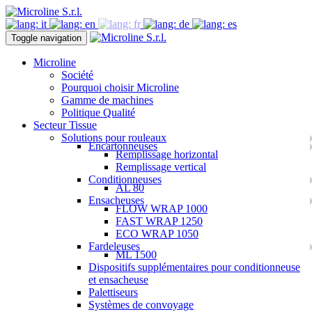
Toggle navigation
Microline
Société
Pourquoi choisir Microline
Gamme de machines
Politique Qualité
Secteur Tissue
Solutions pour rouleaux
Encartonneuses
Remplissage horizontal
Remplissage vertical
Conditionneuses
AL 80
Ensacheuses
FLOW WRAP 1000
FAST WRAP 1250
ECO WRAP 1050
Fardeleuses
ML 1500
Dispositifs supplémentaires pour conditionneuse
et ensacheuse
Palettiseurs
Systèmes de convoyage