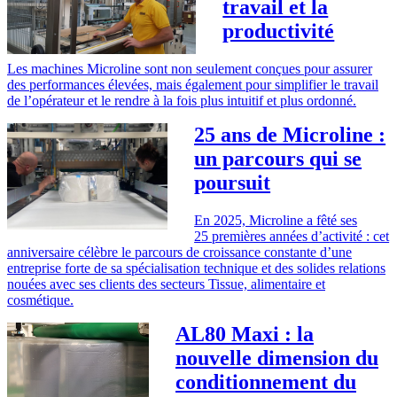
travail et la
productivité
Les machines Microline sont non seulement conçues pour assurer
des performances élevées, mais également pour simplifier le travail
de l’opérateur et le rendre à la fois plus intuitif et plus ordonné.
25 ans de Microline :
un parcours qui se
poursuit
En 2025, Microline a fêté ses
25 premières années d’activité : cet
anniversaire célèbre le parcours de croissance constante d’une
entreprise forte de sa spécialisation technique et des solides relations
nouées avec ses clients des secteurs Tissue, alimentaire et
cosmétique.
AL80 Maxi : la
nouvelle dimension du
conditionnement du