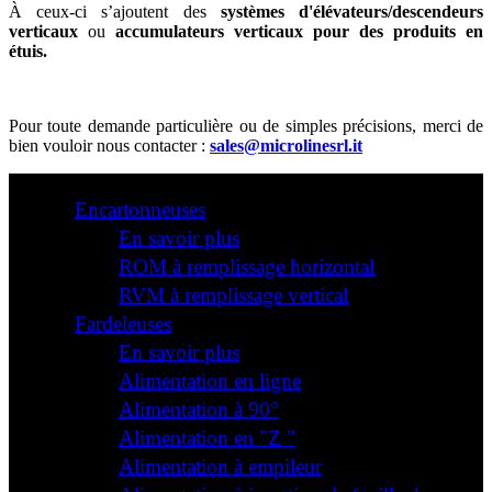
À ceux-ci s’ajoutent des
systèmes d'élévateurs/descendeurs
verticaux
ou
accumulateurs verticaux pour des produits en
étuis.
Pour toute demande particulière ou de simples précisions, merci de
bien vouloir nous contacter :
sales@microlinesrl.it
Encartonneuses
En savoir plus
ROM à remplissage horizontal
RVM à remplissage vertical
Fardeleuses
En savoir plus
Alimentation en ligne
Alimentation à 90°
Alimentation en "Z "
Alimentation à empileur