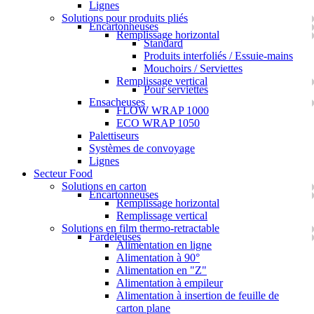
Lignes
Solutions pour produits pliés
Encartonneuses
Remplissage horizontal
Standard
Produits interfoliés / Essuie-mains
Mouchoirs / Serviettes
Remplissage vertical
Pour serviettes
Ensacheuses
FLOW WRAP 1000
ECO WRAP 1050
Palettiseurs
Systèmes de convoyage
Lignes
Secteur Food
Solutions en carton
Encartonneuses
Remplissage horizontal
Remplissage vertical
Solutions en film thermo-retractable
Fardeleuses
Alimentation en ligne
Alimentation à 90°
Alimentation en "Z"
Alimentation à empileur
Alimentation à insertion de feuille de
carton plane