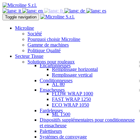
Toggle navigation
Microline
Société
Pourquoi choisir Microline
Gamme de machines
Politique Qualité
Secteur Tissue
Solutions pour rouleaux
Encartonneuses
Remplissage horizontal
Remplissage vertical
Conditionneuses
AL 80
Ensacheuses
FLOW WRAP 1000
FAST WRAP 1250
ECO WRAP 1050
Fardeleuses
ML 1500
Dispositifs supplémentaires pour conditionneuse
et ensacheuse
Palettiseurs
Systèmes de convoyage