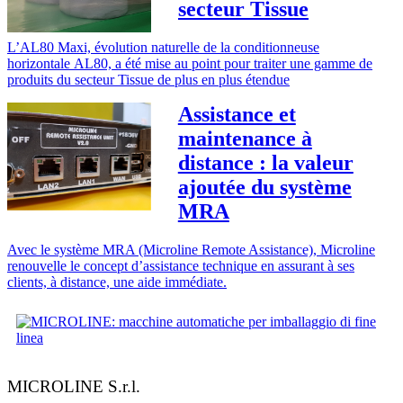
secteur Tissue
L’AL80 Maxi, évolution naturelle de la conditionneuse
horizontale AL80, a été mise au point pour traiter une gamme de
produits du secteur Tissue de plus en plus étendue
Assistance et
maintenance à
distance : la valeur
ajoutée du système
MRA
Avec le système MRA (Microline Remote Assistance), Microline
renouvelle le concept d’assistance technique en assurant à ses
clients, à distance, une aide immédiate.
MICROLINE S.r.l.