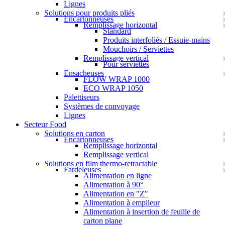
Lignes
Solutions pour produits pliés
Encartonneuses
Remplissage horizontal
Standard
Produits interfoliés / Essuie-mains
Mouchoirs / Serviettes
Remplissage vertical
Pour serviettes
Ensacheuses
FLOW WRAP 1000
ECO WRAP 1050
Palettiseurs
Systèmes de convoyage
Lignes
Secteur Food
Solutions en carton
Encartonneuses
Remplissage horizontal
Remplissage vertical
Solutions en film thermo-retractable
Fardeleuses
Alimentation en ligne
Alimentation à 90°
Alimentation en "Z"
Alimentation à empileur
Alimentation à insertion de feuille de
carton plane