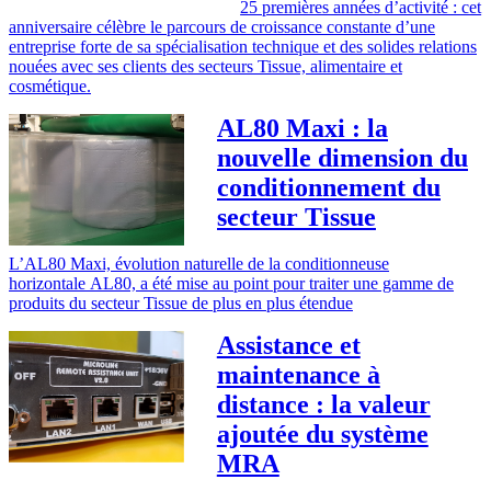
25 premières années d’activité : cet
anniversaire célèbre le parcours de croissance constante d’une
entreprise forte de sa spécialisation technique et des solides relations
nouées avec ses clients des secteurs Tissue, alimentaire et
cosmétique.
AL80 Maxi : la
nouvelle dimension du
conditionnement du
secteur Tissue
L’AL80 Maxi, évolution naturelle de la conditionneuse
horizontale AL80, a été mise au point pour traiter une gamme de
produits du secteur Tissue de plus en plus étendue
Assistance et
maintenance à
distance : la valeur
ajoutée du système
MRA