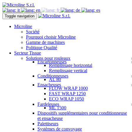
Toggle navigation
Microline
Société
Pourquoi choisir Microline
Gamme de machines
Politique Qualité
Secteur Tissue
Solutions pour rouleaux
Encartonneuses
Remplissage horizontal
Remplissage vertical
Conditionneuses
AL 80
Ensacheuses
FLOW WRAP 1000
FAST WRAP 1250
ECO WRAP 1050
Fardeleuses
ML 1500
Dispositifs supplémentaires pour conditionneuse
et ensacheuse
Palettiseurs
Systèmes de convoyage