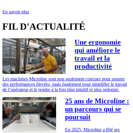
En savoir plus
FIL D'ACTUALITÉ
Une ergonomie
qui améliore le
travail et la
productivité
Les machines Microline sont non seulement conçues pour assurer
des performances élevées, mais également pour simplifier le travail
de l’opérateur et le rendre à la fois plus intuitif et plus ordonné.
25 ans de Microline :
un parcours qui se
poursuit
En 2025, Microline a fêté ses