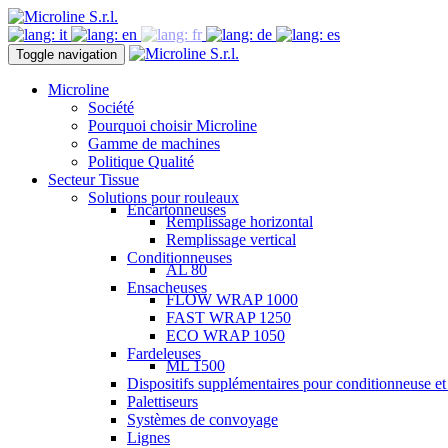
Toggle navigation
Microline
Société
Pourquoi choisir Microline
Gamme de machines
Politique Qualité
Secteur Tissue
Solutions pour rouleaux
Encartonneuses
Remplissage horizontal
Remplissage vertical
Conditionneuses
AL 80
Ensacheuses
FLOW WRAP 1000
FAST WRAP 1250
ECO WRAP 1050
Fardeleuses
ML 1500
Dispositifs supplémentaires pour conditionneuse e
Palettiseurs
Systèmes de convoyage
Lignes