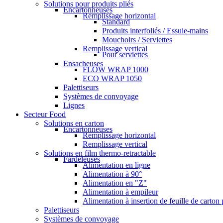
Solutions pour produits pliés
Encartonneuses
Remplissage horizontal
Standard
Produits interfoliés / Essuie-mains
Mouchoirs / Serviettes
Remplissage vertical
Pour serviettes
Ensacheuses
FLOW WRAP 1000
ECO WRAP 1050
Palettiseurs
Systèmes de convoyage
Lignes
Secteur Food
Solutions en carton
Encartonneuses
Remplissage horizontal
Remplissage vertical
Solutions en film thermo-retractable
Fardeleuses
Alimentation en ligne
Alimentation à 90°
Alimentation en "Z"
Alimentation à empileur
Alimentation à insertion de feuille de carton
Palettiseurs
Systèmes de convoyage