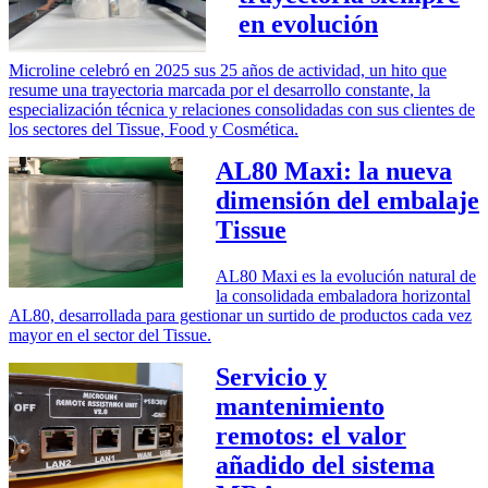
en evolución
Microline celebró en 2025 sus 25 años de actividad, un hito que
resume una trayectoria marcada por el desarrollo constante, la
especialización técnica y relaciones consolidadas con sus clientes de
los sectores del Tissue, Food y Cosmética.
AL80 Maxi: la nueva
dimensión del embalaje
Tissue
AL80 Maxi es la evolución natural de
la consolidada embaladora horizontal
AL80, desarrollada para gestionar un surtido de productos cada vez
mayor en el sector del Tissue.
Servicio y
mantenimiento
remotos: el valor
añadido del sistema