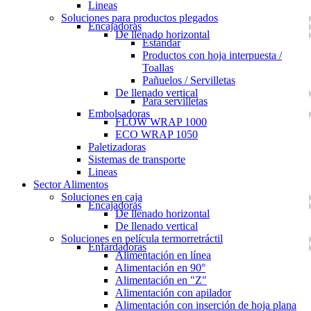
Lineas
Soluciones para productos plegados
Encajadoras
De llenado horizontal
Estándar
Productos con hoja interpuesta /
Toallas
Pañuelos / Servilletas
De llenado vertical
Para servilletas
Embolsadoras
FLOW WRAP 1000
ECO WRAP 1050
Paletizadoras
Sistemas de transporte
Lineas
Sector Alimentos
Soluciones en caja
Encajadoras
De llenado horizontal
De llenado vertical
Soluciones en película termorretráctil
Enfardadoras
Alimentación en línea
Alimentación en 90°
Alimentación en "Z"
Alimentación con apilador
Alimentación con inserción de hoja plana