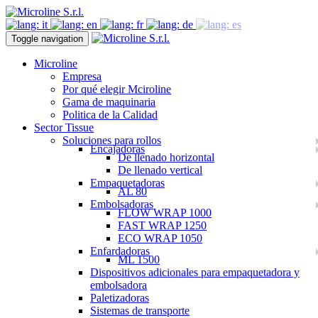
Toggle navigation
Microline
Empresa
Por qué elegir Mciroline
Gama de maquinaria
Politica de la Calidad
Sector Tissue
Soluciones para rollos
Encajadoras
De llenado horizontal
De llenado vertical
Empaquetadoras
AL 80
Embolsadoras
FLOW WRAP 1000
FAST WRAP 1250
ECO WRAP 1050
Enfardadoras
ML 1500
Dispositivos adicionales para empaquetadora y
embolsadora
Paletizadoras
Sistemas de transporte