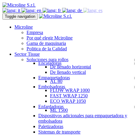
Toggle navigation
Microline
Empresa
Por qué elegir Mciroline
Gama de maquinaria
Politica de la Calidad
Sector Tissue
Soluciones para rollos
Encajadoras
De llenado horizontal
De llenado vertical
Empaquetadoras
AL 80
Embolsadoras
FLOW WRAP 1000
FAST WRAP 1250
ECO WRAP 1050
Enfardadoras
ML 1500
Dispositivos adicionales para empaquetadora y
embolsadora
Paletizadoras
Sistemas de transporte