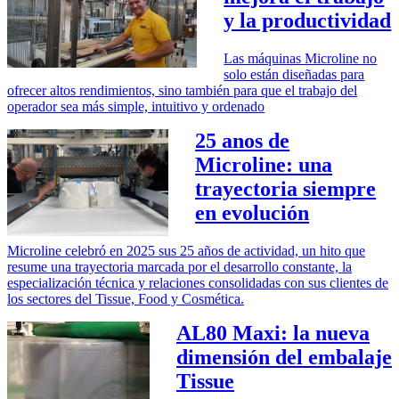
y la productividad
Las máquinas Microline no
solo están diseñadas para
ofrecer altos rendimientos, sino también para que el trabajo del
operador sea más simple, intuitivo y ordenado
25 anos de
Microline: una
trayectoria siempre
en evolución
Microline celebró en 2025 sus 25 años de actividad, un hito que
resume una trayectoria marcada por el desarrollo constante, la
especialización técnica y relaciones consolidadas con sus clientes de
los sectores del Tissue, Food y Cosmética.
AL80 Maxi: la nueva
dimensión del embalaje
Tissue