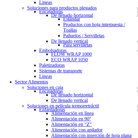
Lineas
Soluciones para productos plegados
Encajadoras
De llenado horizontal
Estándar
Productos con hoja interpuesta /
Toallas
Pañuelos / Servilletas
De llenado vertical
Para servilletas
Embolsadoras
FLOW WRAP 1000
ECO WRAP 1050
Paletizadoras
Sistemas de transporte
Lineas
Sector Alimentos
Soluciones en caja
Encajadoras
De llenado horizontal
De llenado vertical
Soluciones en película termorretráctil
Enfardadoras
Alimentación en línea
Alimentación en 90°
Alimentación en "Z"
Alimentación con apilador
Alimentación con inserción de hoja plana