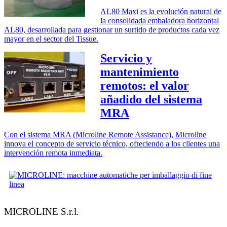
AL80 Maxi es la evolución natural de
la consolidada embaladora horizontal
AL80, desarrollada para gestionar un surtido de productos cada vez
mayor en el sector del Tissue.
Servicio y
mantenimiento
remotos: el valor
añadido del sistema
MRA
Con el sistema MRA (Microline Remote Assistance), Microline
innova el concepto de servicio técnico, ofreciendo a los clientes una
intervención remota inmediata.
MICROLINE S.r.l.