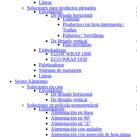
Lineas
Soluciones para productos plegados
Encajadoras
De llenado horizontal
Estándar
Productos con hoja interpuesta /
Toallas
Pañuelos / Servilletas
De llenado vertical
Para servilletas
Embolsadoras
FLOW WRAP 1000
ECO WRAP 1050
Paletizadoras
Sistemas de transporte
Lineas
Sector Alimentos
Soluciones en caja
Encajadoras
De llenado horizontal
De llenado vertical
Soluciones en película termorretráctil
Enfardadoras
Alimentación en línea
Alimentación en 90°
Alimentación en "Z"
Alimentación con apilador
Alimentación con inserción de hoja plana