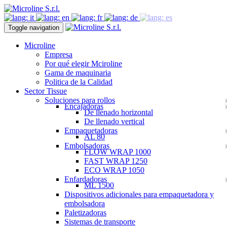
Toggle navigation
Microline
Empresa
Por qué elegir Mciroline
Gama de maquinaria
Politica de la Calidad
Sector Tissue
Soluciones para rollos
Encajadoras
De llenado horizontal
De llenado vertical
Empaquetadoras
AL 80
Embolsadoras
FLOW WRAP 1000
FAST WRAP 1250
ECO WRAP 1050
Enfardadoras
ML 1500
Dispositivos adicionales para empaquetadora y
embolsadora
Paletizadoras
Sistemas de transporte