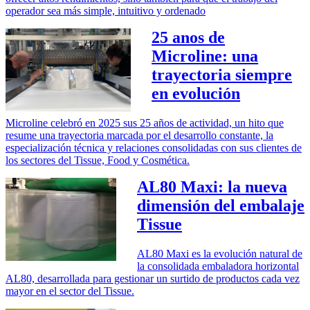
operador sea más simple, intuitivo y ordenado
25 anos de
Microline: una
trayectoria siempre
en evolución
Microline celebró en 2025 sus 25 años de actividad, un hito que
resume una trayectoria marcada por el desarrollo constante, la
especialización técnica y relaciones consolidadas con sus clientes de
los sectores del Tissue, Food y Cosmética.
AL80 Maxi: la nueva
dimensión del embalaje
Tissue
AL80 Maxi es la evolución natural de
la consolidada embaladora horizontal
AL80, desarrollada para gestionar un surtido de productos cada vez
mayor en el sector del Tissue.