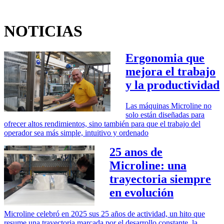
NOTICIAS
Ergonomia que
mejora el trabajo
y la productividad
Las máquinas Microline no
solo están diseñadas para
ofrecer altos rendimientos, sino también para que el trabajo del
operador sea más simple, intuitivo y ordenado
25 anos de
Microline: una
trayectoria siempre
en evolución
Microline celebró en 2025 sus 25 años de actividad, un hito que
resume una trayectoria marcada por el desarrollo constante, la