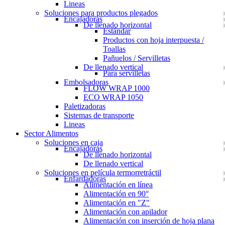
Lineas
Soluciones para productos plegados
Encajadoras
De llenado horizontal
Estándar
Productos con hoja interpuesta /
Toallas
Pañuelos / Servilletas
De llenado vertical
Para servilletas
Embolsadoras
FLOW WRAP 1000
ECO WRAP 1050
Paletizadoras
Sistemas de transporte
Lineas
Sector Alimentos
Soluciones en caja
Encajadoras
De llenado horizontal
De llenado vertical
Soluciones en película termorretráctil
Enfardadoras
Alimentación en línea
Alimentación en 90°
Alimentación en "Z"
Alimentación con apilador
Alimentación con inserción de hoja plana