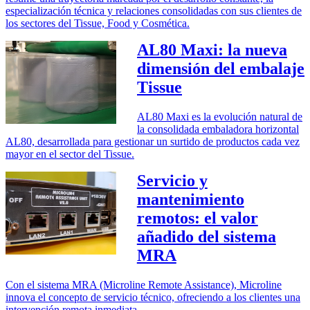
especialización técnica y relaciones consolidadas con sus clientes de
los sectores del Tissue, Food y Cosmética.
AL80 Maxi: la nueva
dimensión del embalaje
Tissue
AL80 Maxi es la evolución natural de
la consolidada embaladora horizontal
AL80, desarrollada para gestionar un surtido de productos cada vez
mayor en el sector del Tissue.
Servicio y
mantenimiento
remotos: el valor
añadido del sistema
MRA
Con el sistema MRA (Microline Remote Assistance), Microline
innova el concepto de servicio técnico, ofreciendo a los clientes una
intervención remota inmediata.