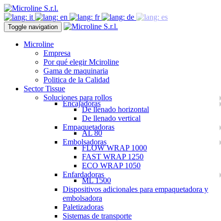
Toggle navigation
Microline
Empresa
Por qué elegir Mciroline
Gama de maquinaria
Politica de la Calidad
Sector Tissue
Soluciones para rollos
Encajadoras
De llenado horizontal
De llenado vertical
Empaquetadoras
AL 80
Embolsadoras
FLOW WRAP 1000
FAST WRAP 1250
ECO WRAP 1050
Enfardadoras
ML 1500
Dispositivos adicionales para empaquetadora y
embolsadora
Paletizadoras
Sistemas de transporte