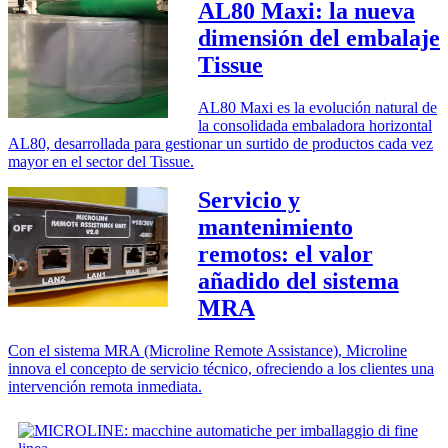
AL80 Maxi: la nueva
dimensión del embalaje
Tissue
AL80 Maxi es la evolución natural de
la consolidada embaladora horizontal
AL80, desarrollada para gestionar un surtido de productos cada vez
mayor en el sector del Tissue.
Servicio y
mantenimiento
remotos: el valor
añadido del sistema
MRA
Con el sistema MRA (Microline Remote Assistance), Microline
innova el concepto de servicio técnico, ofreciendo a los clientes una
intervención remota inmediata.