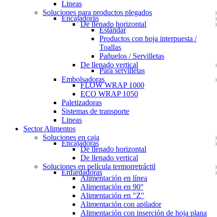
Lineas
Soluciones para productos plegados
Encajadoras
De llenado horizontal
Estándar
Productos con hoja interpuesta /
Toallas
Pañuelos / Servilletas
De llenado vertical
Para servilletas
Embolsadoras
FLOW WRAP 1000
ECO WRAP 1050
Paletizadoras
Sistemas de transporte
Lineas
Sector Alimentos
Soluciones en caja
Encajadoras
De llenado horizontal
De llenado vertical
Soluciones en película termorretráctil
Enfardadoras
Alimentación en línea
Alimentación en 90°
Alimentación en "Z"
Alimentación con apilador
Alimentación con inserción de hoja plana