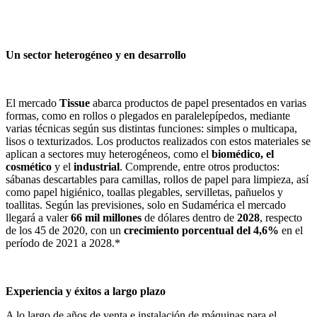
Un sector heterogéneo y en desarrollo
El mercado
Tissue
abarca productos de papel presentados en varias
formas, como en rollos o plegados en paralelepípedos, mediante
varias técnicas según sus distintas funciones: simples o multicapa,
lisos o texturizados. Los productos realizados con estos materiales se
aplican a sectores muy heterogéneos, como el
biomédico, el
cosmético
y el
industrial
. Comprende, entre otros productos:
sábanas descartables para camillas, rollos de papel para limpieza, así
como papel higiénico, toallas plegables, servilletas, pañuelos y
toallitas. Según las previsiones, solo en Sudamérica el mercado
llegará a valer
66 mil millones
de dólares dentro de
2028
, respecto
de los 45 de 2020, con un
crecimiento porcentual del 4,6%
en el
período de 2021 a 2028.*
Experiencia y éxitos a largo plazo
A lo largo de años de venta e instalación de máquinas para el