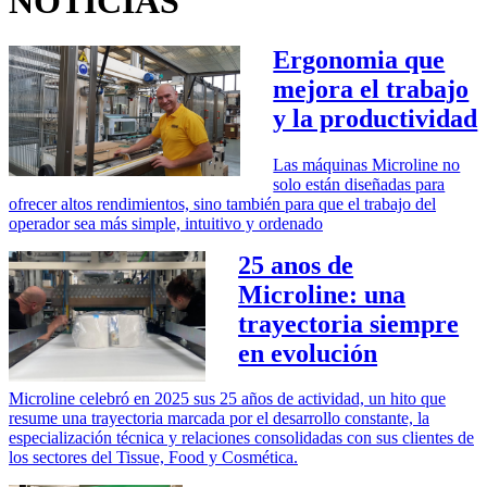
NOTICIAS
Ergonomia que
mejora el trabajo
y la productividad
Las máquinas Microline no
solo están diseñadas para
ofrecer altos rendimientos, sino también para que el trabajo del
operador sea más simple, intuitivo y ordenado
25 anos de
Microline: una
trayectoria siempre
en evolución
Microline celebró en 2025 sus 25 años de actividad, un hito que
resume una trayectoria marcada por el desarrollo constante, la
especialización técnica y relaciones consolidadas con sus clientes de
los sectores del Tissue, Food y Cosmética.