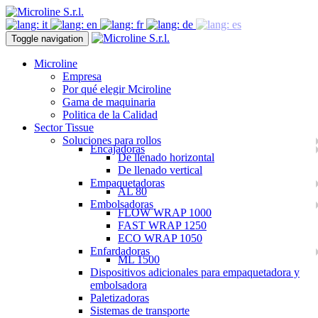
Toggle navigation
Microline
Empresa
Por qué elegir Mciroline
Gama de maquinaria
Politica de la Calidad
Sector Tissue
Soluciones para rollos
Encajadoras
De llenado horizontal
De llenado vertical
Empaquetadoras
AL 80
Embolsadoras
FLOW WRAP 1000
FAST WRAP 1250
ECO WRAP 1050
Enfardadoras
ML 1500
Dispositivos adicionales para empaquetadora y
embolsadora
Paletizadoras
Sistemas de transporte