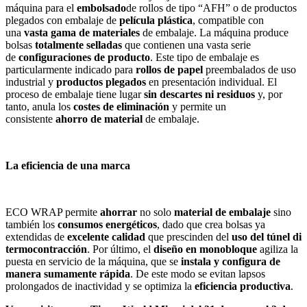
máquina para el
embolsado
de rollos de tipo “AFH” o de productos
plegados con embalaje de
película plástica
, compatible con
una
vasta gama de materiales
de embalaje. La máquina produce
bolsas
totalmente selladas
que contienen una vasta serie
de
configuraciones de producto
. Este tipo de embalaje es
particularmente indicado para
rollos de papel
preembalados de uso
industrial y
productos plegados
en presentación individual. El
proceso de embalaje tiene lugar
sin descartes ni residuos
y, por
tanto, anula los
costes de eliminación
y permite un
consistente
ahorro de material
de embalaje.
La eficiencia de una marca
ECO WRAP permite
ahorrar
no solo
material de embalaje
sino
también los
consumos energéticos
, dado que crea bolsas ya
extendidas de
excelente calidad
que prescinden del
uso del túnel di
termocontracción
. Por último, el
diseño en monobloque
agiliza la
puesta en servicio de la máquina, que se
instala y configura de
manera sumamente rápida
. De este modo se evitan lapsos
prolongados de inactividad y se optimiza la
eficiencia productiva
.