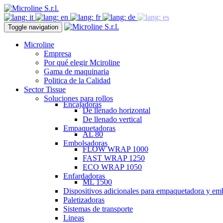
Toggle navigation
Microline
Empresa
Por qué elegir Mciroline
Gama de maquinaria
Politica de la Calidad
Sector Tissue
Soluciones para rollos
Encajadoras
De llenado horizontal
De llenado vertical
Empaquetadoras
AL 80
Embolsadoras
FLOW WRAP 1000
FAST WRAP 1250
ECO WRAP 1050
Enfardadoras
ML 1500
Dispositivos adicionales para empaquetadora y em
Paletizadoras
Sistemas de transporte
Lineas