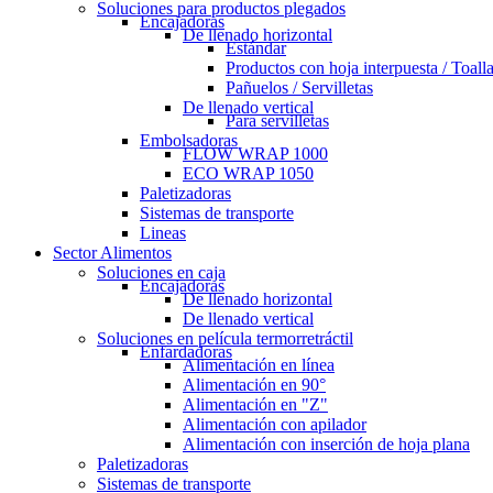
Soluciones para productos plegados
Encajadoras
De llenado horizontal
Estándar
Productos con hoja interpuesta / Toall
Pañuelos / Servilletas
De llenado vertical
Para servilletas
Embolsadoras
FLOW WRAP 1000
ECO WRAP 1050
Paletizadoras
Sistemas de transporte
Lineas
Sector Alimentos
Soluciones en caja
Encajadoras
De llenado horizontal
De llenado vertical
Soluciones en película termorretráctil
Enfardadoras
Alimentación en línea
Alimentación en 90°
Alimentación en "Z"
Alimentación con apilador
Alimentación con inserción de hoja plana
Paletizadoras
Sistemas de transporte