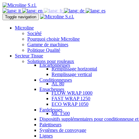
Toggle navigation
Microline
Société
Pourquoi choisir Microline
Gamme de machines
Politique Qualité
Secteur Tissue
Solutions pour rouleaux
Encartonneuses
Remplissage horizontal
Remplissage vertical
Conditionneuses
AL 80
Ensacheuses
FLOW WRAP 1000
FAST WRAP 1250
ECO WRAP 1050
Fardeleuses
ML 1500
Dispositifs supplémentaires pour conditionneuse e
Palettiseurs
Systèmes de convoyage
Lignes