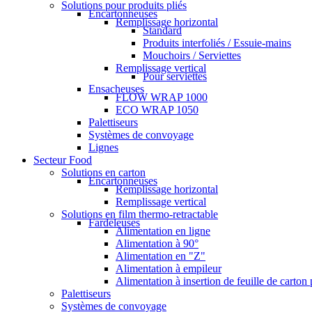
Solutions pour produits pliés
Encartonneuses
Remplissage horizontal
Standard
Produits interfoliés / Essuie-mains
Mouchoirs / Serviettes
Remplissage vertical
Pour serviettes
Ensacheuses
FLOW WRAP 1000
ECO WRAP 1050
Palettiseurs
Systèmes de convoyage
Lignes
Secteur Food
Solutions en carton
Encartonneuses
Remplissage horizontal
Remplissage vertical
Solutions en film thermo-retractable
Fardeleuses
Alimentation en ligne
Alimentation à 90°
Alimentation en "Z"
Alimentation à empileur
Alimentation à insertion de feuille de carton
Palettiseurs
Systèmes de convoyage