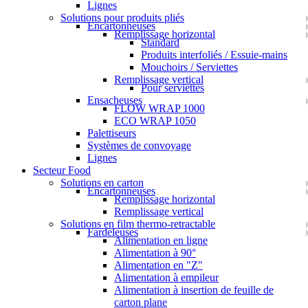
Lignes
Solutions pour produits pliés
Encartonneuses
Remplissage horizontal
Standard
Produits interfoliés / Essuie-mains
Mouchoirs / Serviettes
Remplissage vertical
Pour serviettes
Ensacheuses
FLOW WRAP 1000
ECO WRAP 1050
Palettiseurs
Systèmes de convoyage
Lignes
Secteur Food
Solutions en carton
Encartonneuses
Remplissage horizontal
Remplissage vertical
Solutions en film thermo-retractable
Fardeleuses
Alimentation en ligne
Alimentation à 90°
Alimentation en "Z"
Alimentation à empileur
Alimentation à insertion de feuille de
carton plane