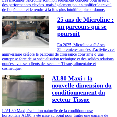
Les machines Microline sont non seulement conçues pour assurer
des performances élevées, mais également pour simplifier le travail
de l’opérateur et le rendre à la fois plus intuitif et plus ordonné.
25 ans de Microline :
un parcours qui se
poursuit
En 2025, Microline a fêté ses
25 premières années d’activité : cet
anniversaire célèbre le parcours de croissance constante d’une
entreprise forte de sa spécialisation technique et des solides relations
nouées avec ses clients des secteurs Tissue, alimentaire et
cosmétique.
AL80 Maxi : la
nouvelle dimension du
conditionnement du
secteur Tissue
L’AL80 Maxi, évolution naturelle de la conditionneuse
horizontale AL80, a été mise au point pour traiter une gamme de