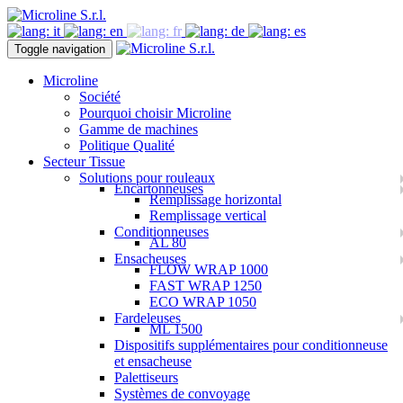
Toggle navigation
Microline
Société
Pourquoi choisir Microline
Gamme de machines
Politique Qualité
Secteur Tissue
Solutions pour rouleaux
Encartonneuses
Remplissage horizontal
Remplissage vertical
Conditionneuses
AL 80
Ensacheuses
FLOW WRAP 1000
FAST WRAP 1250
ECO WRAP 1050
Fardeleuses
ML 1500
Dispositifs supplémentaires pour conditionneuse
et ensacheuse
Palettiseurs
Systèmes de convoyage