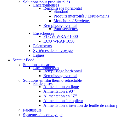
Solutions pour produits pliés
Encartonneuses
Remplissage horizontal
Standard
Produits interfoliés / Essuie-mains
Mouchoirs / Serviettes
Remplissage vertical
Pour serviettes
Ensacheuses
FLOW WRAP 1000
ECO WRAP 1050
Palettiseurs
Systèmes de convoyage
Lignes
Secteur Food
Solutions en carton
Encartonneuses
Remplissage horizontal
Remplissage vertical
Solutions en film thermo-retractable
Fardeleuses
Alimentation en ligne
Alimentation à 90°
Alimentation en "Z"
Alimentation à empileur
Alimentation à insertion de feuille de carton
Palettiseurs
Systèmes de convoyage