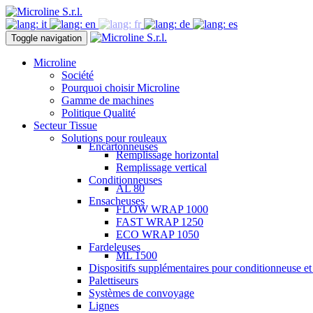
Toggle navigation
Microline
Société
Pourquoi choisir Microline
Gamme de machines
Politique Qualité
Secteur Tissue
Solutions pour rouleaux
Encartonneuses
Remplissage horizontal
Remplissage vertical
Conditionneuses
AL 80
Ensacheuses
FLOW WRAP 1000
FAST WRAP 1250
ECO WRAP 1050
Fardeleuses
ML 1500
Dispositifs supplémentaires pour conditionneuse e
Palettiseurs
Systèmes de convoyage
Lignes