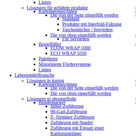
Linien
Lösungen für gefaltete produkte
Kartoniermaschinen
Die von der Seite eingefüllt werden
Standard
Produkte mit Interfold-Falzung
Taschentücher / Servietten
Die von oben eingefüllt werden
Für Servietten
Beutelfüller
FLOW WRAP 1000
ECO WRAP 1050
Palettierer
Motorisierte Fördersysteme
Linien
Lebensmittelbranche
Lösungen in karton
Kartoniermaschinen
Die von der Seite eingefüllt werden
Die von oben eingefüllt werden
Lösungen in shrumpffolie
Bündelpacker
Inline-Zuführung
90-Gad-Zuführung
Z- förmiger Zuführung
Zuführung mit Stapler
Zuführung mit Einsatz einer
Kartonunterlage