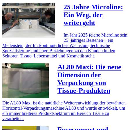
25 Jahre Microline:
Ein Weg, der
weitergeht
Im Jahr 2025 feierte Microline sein
25 -jähriges Bestehen – ein
Meilenstein, der für kontinuierliches Wachstum, technische
Spezialisierung und enge Beziehungen zu den Kunden in den
Sektoren Tissue, Lebensmittel und Kosmetik steht.
AL80 Maxi: Die neue
Dimension der
Verpackung von
Tissue-Produkten
Die AL80 Maxi ist die natürliche Weiterentwicklung der bewährten
Horizontal-Verpackungsmaschine AL80 und wurde entwickelt, um
ein immer breiteres Produktspektrum im Bereich Tissue zu
verarbeiten.
Fernsupport und -