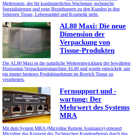
Meilenstein, der für kontinuierliches Wachstum, technische
Spezialisierung und enge Beziehungen zu den Kunden in den
Sektoren Tissue, Lebensmittel und Kosmetik steht.
AL80 Maxi: Die neue
Dimension der
Verpackung von
Tissue-Produkten
Die AL80 Maxi ist die natürliche Weiterentwicklung der bewährten
Horizontal-Verpackungsmaschine AL80 und wurde entwickelt, um
ein immer breiteres Produktspektrum im Bereich Tissue zu
verarbeiten.
Fernsupport und -
wartung: Der
Mehrwert des Systems
MRA
Mit dem System MRA (Microline Remote Assistance) erneuert
Microline das Konzept des Technischen Kundendiensts durch das