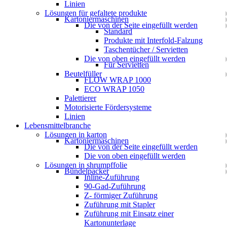
Linien
Lösungen für gefaltete produkte
Kartoniermaschinen
Die von der Seite eingefüllt werden
Standard
Produkte mit Interfold-Falzung
Taschentücher / Servietten
Die von oben eingefüllt werden
Für Servietten
Beutelfüller
FLOW WRAP 1000
ECO WRAP 1050
Palettierer
Motorisierte Fördersysteme
Linien
Lebensmittelbranche
Lösungen in karton
Kartoniermaschinen
Die von der Seite eingefüllt werden
Die von oben eingefüllt werden
Lösungen in shrumpffolie
Bündelpacker
Inline-Zuführung
90-Gad-Zuführung
Z- förmiger Zuführung
Zuführung mit Stapler
Zuführung mit Einsatz einer
Kartonunterlage