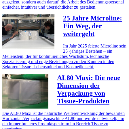
ausgelegt, sondern auch darauf, die Arbeit des Bedienungspersonal
einfacher, intuitiver und übersichtlicher zu gestalten.
25 Jahre Microline:
Ein Weg, der
weitergeht
Im Jahr 2025 feierte Microline sein
25 -jähriges Bestehen – ein
Meilenstein, der für kontinuierliches Wachstum, technische
Spezialisierung und enge Beziehungen zu den Kunden in den
Sektoren Tissue, Lebensmittel und Kosmetik steht.
AL80 Maxi: Die neue
Dimension der
Verpackung von
Tissue-Produkten
Die AL80 Maxi ist die natürliche Weiterentwicklung der bewährten
Horizontal-Verpackungsmaschine AL80 und wurde entwickelt, um
ein immer breiteres Produktspektrum im Bereich Tissue zu
verarbeiten.