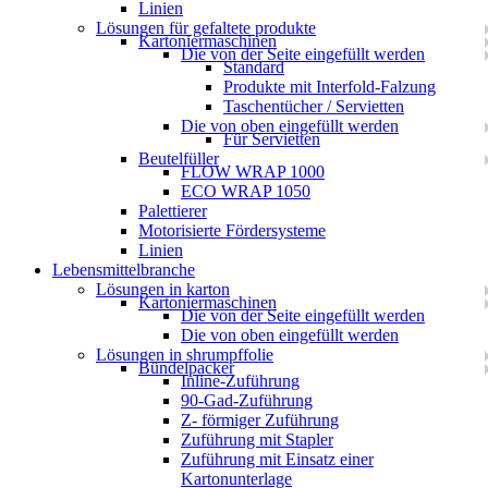
Linien
Lösungen für gefaltete produkte
Kartoniermaschinen
Die von der Seite eingefüllt werden
Standard
Produkte mit Interfold-Falzung
Taschentücher / Servietten
Die von oben eingefüllt werden
Für Servietten
Beutelfüller
FLOW WRAP 1000
ECO WRAP 1050
Palettierer
Motorisierte Fördersysteme
Linien
Lebensmittelbranche
Lösungen in karton
Kartoniermaschinen
Die von der Seite eingefüllt werden
Die von oben eingefüllt werden
Lösungen in shrumpffolie
Bündelpacker
Inline-Zuführung
90-Gad-Zuführung
Z- förmiger Zuführung
Zuführung mit Stapler
Zuführung mit Einsatz einer
Kartonunterlage