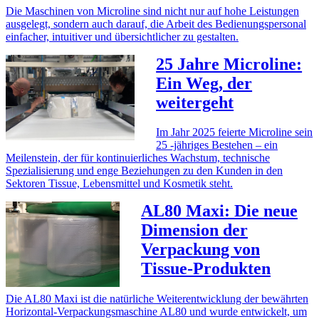
Die Maschinen von Microline sind nicht nur auf hohe Leistungen
ausgelegt, sondern auch darauf, die Arbeit des Bedienungspersonal
einfacher, intuitiver und übersichtlicher zu gestalten.
25 Jahre Microline:
Ein Weg, der
weitergeht
Im Jahr 2025 feierte Microline sein
25 -jähriges Bestehen – ein
Meilenstein, der für kontinuierliches Wachstum, technische
Spezialisierung und enge Beziehungen zu den Kunden in den
Sektoren Tissue, Lebensmittel und Kosmetik steht.
AL80 Maxi: Die neue
Dimension der
Verpackung von
Tissue-Produkten
Die AL80 Maxi ist die natürliche Weiterentwicklung der bewährten
Horizontal-Verpackungsmaschine AL80 und wurde entwickelt, um