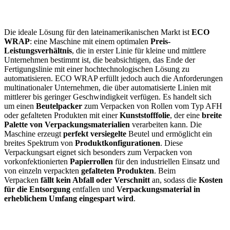
Die ideale Lösung für den lateinamerikanischen Markt ist
ECO
WRAP
: eine Maschine mit einem optimalen
Preis-
Leistungsverhältnis
, die in erster Linie für kleine und mittlere
Unternehmen bestimmt ist, die beabsichtigen, das Ende der
Fertigungslinie mit einer hochtechnologischen Lösung zu
automatisieren. ECO WRAP erfüllt jedoch auch die Anforderungen
multinationaler Unternehmen, die über automatisierte Linien mit
mittlerer bis geringer Geschwindigkeit verfügen. Es handelt sich
um einen
Beutelpacker
zum Verpacken von Rollen vom Typ AFH
oder gefalteten Produkten mit einer
Kunststofffolie
, der eine
breite
Palette von Verpackungsmaterialien
verarbeiten kann. Die
Maschine erzeugt
perfekt versiegelte
Beutel und ermöglicht ein
breites Spektrum von
Produktkonfigurationen
. Diese
Verpackungsart eignet sich besonders zum Verpacken von
vorkonfektionierten
Papierrollen
für den industriellen Einsatz und
von einzeln verpackten
gefalteten Produkten
. Beim
Verpacken
fällt kein Abfall oder Verschnitt
an, sodass die
Kosten
für die Entsorgung
entfallen und
Verpackungsmaterial in
erheblichem Umfang eingespart wird
.