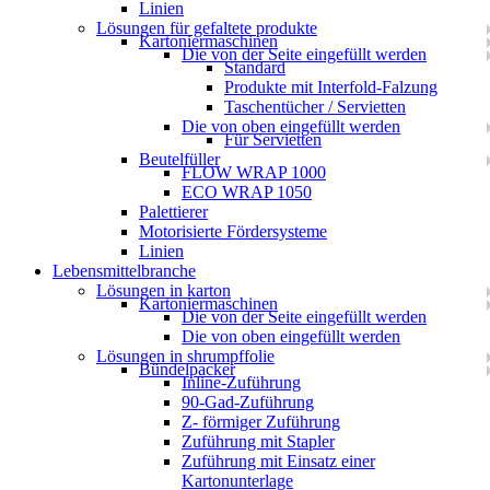
Linien
Lösungen für gefaltete produkte
Kartoniermaschinen
Die von der Seite eingefüllt werden
Standard
Produkte mit Interfold-Falzung
Taschentücher / Servietten
Die von oben eingefüllt werden
Für Servietten
Beutelfüller
FLOW WRAP 1000
ECO WRAP 1050
Palettierer
Motorisierte Fördersysteme
Linien
Lebensmittelbranche
Lösungen in karton
Kartoniermaschinen
Die von der Seite eingefüllt werden
Die von oben eingefüllt werden
Lösungen in shrumpffolie
Bündelpacker
Inline-Zuführung
90-Gad-Zuführung
Z- förmiger Zuführung
Zuführung mit Stapler
Zuführung mit Einsatz einer
Kartonunterlage