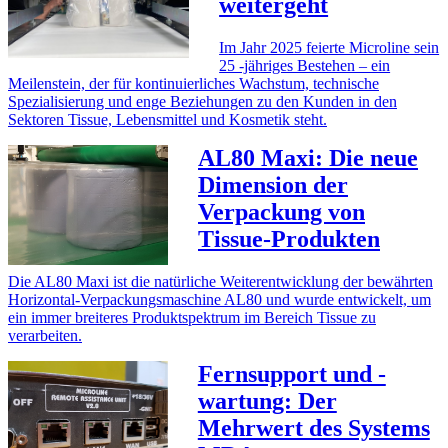
weitergeht
Im Jahr 2025 feierte Microline sein
25 -jähriges Bestehen – ein
Meilenstein, der für kontinuierliches Wachstum, technische
Spezialisierung und enge Beziehungen zu den Kunden in den
Sektoren Tissue, Lebensmittel und Kosmetik steht.
AL80 Maxi: Die neue
Dimension der
Verpackung von
Tissue-Produkten
Die AL80 Maxi ist die natürliche Weiterentwicklung der bewährten
Horizontal-Verpackungsmaschine AL80 und wurde entwickelt, um
ein immer breiteres Produktspektrum im Bereich Tissue zu
verarbeiten.
Fernsupport und -
wartung: Der
Mehrwert des Systems