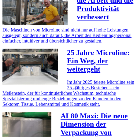
die Arbeit und die
Produktivität
verbessert
Die Maschinen von Microline sind nicht nur auf hohe Leistungen
ausgelegt, sondern auch darauf, die Arbeit des Bedienungspersonal
einfacher, intuitiver und übersichtlicher zu gestalten.
25 Jahre Microline:
Ein Weg, der
weitergeht
Im Jahr 2025 feierte Microline sein
25 -jähriges Bestehen – ein
Meilenstein, der für kontinuierliches Wachstum, technische
Spezialisierung und enge Beziehungen zu den Kunden in den
Sektoren Tissue, Lebensmittel und Kosmetik steht.
AL80 Maxi: Die neue
Dimension der
Verpackung von