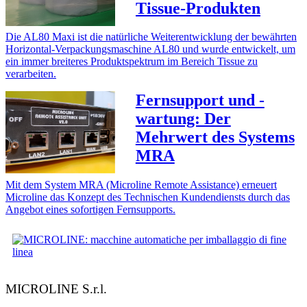
Tissue-Produkten
Die AL80 Maxi ist die natürliche Weiterentwicklung der bewährten
Horizontal-Verpackungsmaschine AL80 und wurde entwickelt, um
ein immer breiteres Produktspektrum im Bereich Tissue zu
verarbeiten.
Fernsupport und -
wartung: Der
Mehrwert des Systems
MRA
Mit dem System MRA (Microline Remote Assistance) erneuert
Microline das Konzept des Technischen Kundendiensts durch das
Angebot eines sofortigen Fernsupports.
MICROLINE S.r.l.