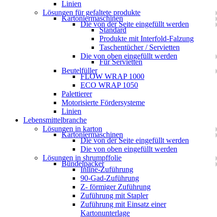
Linien
Lösungen für gefaltete produkte
Kartoniermaschinen
Die von der Seite eingefüllt werden
Standard
Produkte mit Interfold-Falzung
Taschentücher / Servietten
Die von oben eingefüllt werden
Für Servietten
Beutelfüller
FLOW WRAP 1000
ECO WRAP 1050
Palettierer
Motorisierte Fördersysteme
Linien
Lebensmittelbranche
Lösungen in karton
Kartoniermaschinen
Die von der Seite eingefüllt werden
Die von oben eingefüllt werden
Lösungen in shrumpffolie
Bündelpacker
Inline-Zuführung
90-Gad-Zuführung
Z- förmiger Zuführung
Zuführung mit Stapler
Zuführung mit Einsatz einer
Kartonunterlage