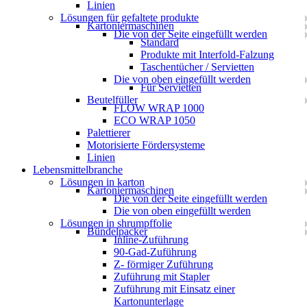
Linien
Lösungen für gefaltete produkte
Kartoniermaschinen
Die von der Seite eingefüllt werden
Standard
Produkte mit Interfold-Falzung
Taschentücher / Servietten
Die von oben eingefüllt werden
Für Servietten
Beutelfüller
FLOW WRAP 1000
ECO WRAP 1050
Palettierer
Motorisierte Fördersysteme
Linien
Lebensmittelbranche
Lösungen in karton
Kartoniermaschinen
Die von der Seite eingefüllt werden
Die von oben eingefüllt werden
Lösungen in shrumpffolie
Bündelpacker
Inline-Zuführung
90-Gad-Zuführung
Z- förmiger Zuführung
Zuführung mit Stapler
Zuführung mit Einsatz einer
Kartonunterlage