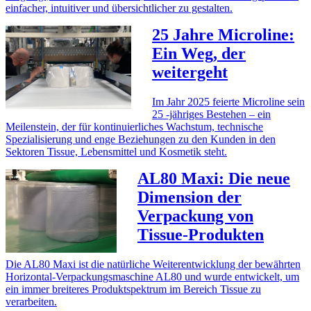
einfacher, intuitiver und übersichtlicher zu gestalten.
25 Jahre Microline:
Ein Weg, der
weitergeht
Im Jahr 2025 feierte Microline sein
25 -jähriges Bestehen – ein
Meilenstein, der für kontinuierliches Wachstum, technische
Spezialisierung und enge Beziehungen zu den Kunden in den
Sektoren Tissue, Lebensmittel und Kosmetik steht.
AL80 Maxi: Die neue
Dimension der
Verpackung von
Tissue-Produkten
Die AL80 Maxi ist die natürliche Weiterentwicklung der bewährten
Horizontal-Verpackungsmaschine AL80 und wurde entwickelt, um
ein immer breiteres Produktspektrum im Bereich Tissue zu
verarbeiten.