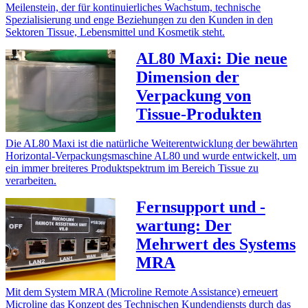
Meilenstein, der für kontinuierliches Wachstum, technische
Spezialisierung und enge Beziehungen zu den Kunden in den
Sektoren Tissue, Lebensmittel und Kosmetik steht.
AL80 Maxi: Die neue
Dimension der
Verpackung von
Tissue-Produkten
Die AL80 Maxi ist die natürliche Weiterentwicklung der bewährten
Horizontal-Verpackungsmaschine AL80 und wurde entwickelt, um
ein immer breiteres Produktspektrum im Bereich Tissue zu
verarbeiten.
Fernsupport und -
wartung: Der
Mehrwert des Systems
MRA
Mit dem System MRA (Microline Remote Assistance) erneuert
Microline das Konzept des Technischen Kundendiensts durch das