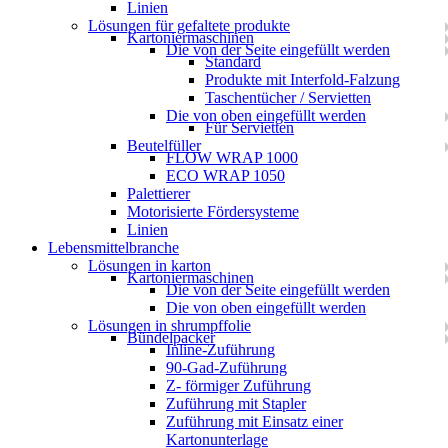
Linien
Lösungen für gefaltete produkte
Kartoniermaschinen
Die von der Seite eingefüllt werden
Standard
Produkte mit Interfold-Falzung
Taschentücher / Servietten
Die von oben eingefüllt werden
Für Servietten
Beutelfüller
FLOW WRAP 1000
ECO WRAP 1050
Palettierer
Motorisierte Fördersysteme
Linien
Lebensmittelbranche
Lösungen in karton
Kartoniermaschinen
Die von der Seite eingefüllt werden
Die von oben eingefüllt werden
Lösungen in shrumpffolie
Bündelpacker
Inline-Zuführung
90-Gad-Zuführung
Z- förmiger Zuführung
Zuführung mit Stapler
Zuführung mit Einsatz einer
Kartonunterlage