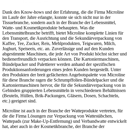
Dank des Know-hows und der Erfahrung, die die Firma Microline
im Laufe der Jahre erlangte, konnte sie sich nicht nur in der
Tissuebranche, sondern auch in der Branche der Lebensmittel,
Watte- und Kosmetikprodukte behaupten. Was die
Lebensmittelbranche betrifft, bietet Microline komplette Linien für
den Transport, die Ausrichtung und die Sekundärverpackung von
Kaffee, Tee, Zucker, Reis, Mehlprodukten, Teigwaren, Milch,
Joghurt, Speiseeis, etc. an. Zuverlässige und auf den Kunden
abgestimmte Maschinen, die jede Art von Produkt höchst sicher und
bedienerfreundlich verpacken können. Die Kartoniermaschinen,
Bündelpacker und Palettierer werden anhand der spezifischen
Produktionsanforderungen eines jeden Kunden hergestellt. Unter
den Produkten der breit gefächerten Angebotspalette von Microline
für diese Branche ragen die Schrumpffolien-Bündelpacker und die
Kartoniermaschinen hervor, die für die Sekundärverpackung von in
Gebinden gruppierten Lebensmitteln in verschiedenen Behältnissen
(Beuteln, Hüllen, Brik-Packungen, Gläsern, Dosen, Schachteln,
etc.) geeignet sind.
Microline ist auch in der Branche der Watteprodukte vertreten, für
die die Firma Lösungen zur Verpackung von Wattestäbchen,
Wattepads (zur Make-Up-Entfernung) und Verbandwatte entwickelt
hat, aber auch in der Kosmetikbranche, der Branche der