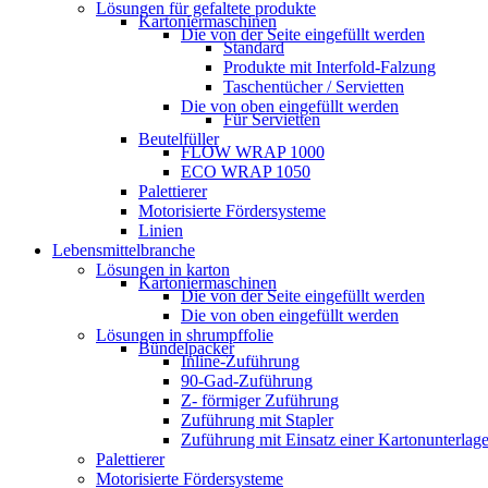
Lösungen für gefaltete produkte
Kartoniermaschinen
Die von der Seite eingefüllt werden
Standard
Produkte mit Interfold-Falzung
Taschentücher / Servietten
Die von oben eingefüllt werden
Für Servietten
Beutelfüller
FLOW WRAP 1000
ECO WRAP 1050
Palettierer
Motorisierte Fördersysteme
Linien
Lebensmittelbranche
Lösungen in karton
Kartoniermaschinen
Die von der Seite eingefüllt werden
Die von oben eingefüllt werden
Lösungen in shrumpffolie
Bündelpacker
Inline-Zuführung
90-Gad-Zuführung
Z- förmiger Zuführung
Zuführung mit Stapler
Zuführung mit Einsatz einer Kartonunterlag
Palettierer
Motorisierte Fördersysteme