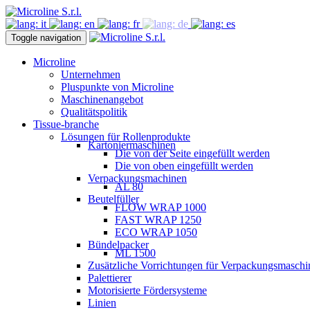
Toggle navigation
Microline
Unternehmen
Pluspunkte von Microline
Maschinenangebot
Qualitätspolitik
Tissue-branche
Lösungen für Rollenprodukte
Kartoniermaschinen
Die von der Seite eingefüllt werden
Die von oben eingefüllt werden
Verpackungsmachinen
AL 80
Beutelfüller
FLOW WRAP 1000
FAST WRAP 1250
ECO WRAP 1050
Bündelpacker
ML 1500
Zusätzliche Vorrichtungen für Verpackungsmaschin
Palettierer
Motorisierte Fördersysteme
Linien