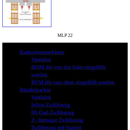
MLP 22
Kartoniermaschinen
Vertiefen
ROM die von der Seite eingefüllt
werden
RVM die von oben eingefüllt werden
Bündelpacker
Vertiefen
Inline-Zuführung
90-Gad-Zuführung
Z- förmiger Zuführung
Zuführung mit Stapler