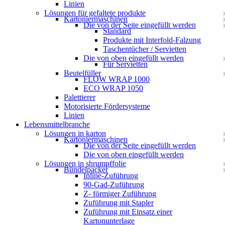
Linien
Lösungen für gefaltete produkte
Kartoniermaschinen
Die von der Seite eingefüllt werden
Standard
Produkte mit Interfold-Falzung
Taschentücher / Servietten
Die von oben eingefüllt werden
Für Servietten
Beutelfüller
FLOW WRAP 1000
ECO WRAP 1050
Palettierer
Motorisierte Fördersysteme
Linien
Lebensmittelbranche
Lösungen in karton
Kartoniermaschinen
Die von der Seite eingefüllt werden
Die von oben eingefüllt werden
Lösungen in shrumpffolie
Bündelpacker
Inline-Zuführung
90-Gad-Zuführung
Z- förmiger Zuführung
Zuführung mit Stapler
Zuführung mit Einsatz einer
Kartonunterlage