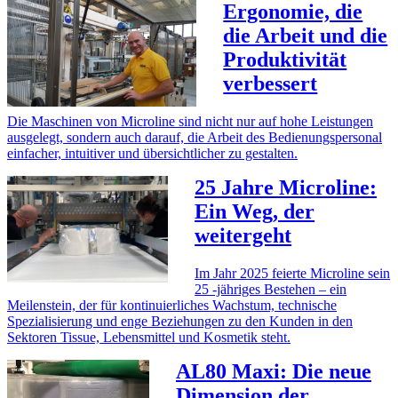
Ergonomie, die
die Arbeit und die
Produktivität
verbessert
Die Maschinen von Microline sind nicht nur auf hohe Leistungen
ausgelegt, sondern auch darauf, die Arbeit des Bedienungspersonal
einfacher, intuitiver und übersichtlicher zu gestalten.
25 Jahre Microline:
Ein Weg, der
weitergeht
Im Jahr 2025 feierte Microline sein
25 -jähriges Bestehen – ein
Meilenstein, der für kontinuierliches Wachstum, technische
Spezialisierung und enge Beziehungen zu den Kunden in den
Sektoren Tissue, Lebensmittel und Kosmetik steht.
AL80 Maxi: Die neue
Dimension der